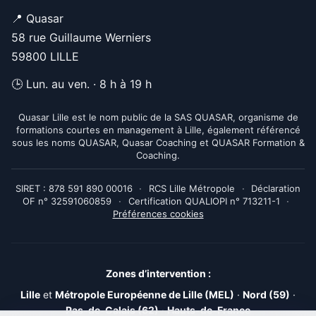
📍 Quasar
58 rue Guillaume Werniers
59800 LILLE
🕒 Lun. au ven. · 8 h à 19 h
Quasar Lille est le nom public de la SAS QUASAR, organisme de
formations courtes en management à Lille, également référencé
sous les noms QUASAR, Quasar Coaching et QUASAR Formation &
Coaching.
SIRET : 878 591 890 00016
·
RCS Lille Métropole
·
Déclaration
OF n° 32591060859
·
Certification QUALIOPI n° 713211-1
·
Préférences cookies
Zones d’intervention :
Lille
et
Métropole Européenne de Lille (MEL)
·
Nord (59)
·
Pas-de-Calais (62)
·
Hauts-de-France