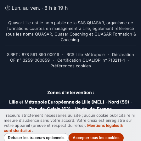
🕒 Lun. au ven. · 8 h à 19 h
Quasar Lille est le nom public de la SAS QUASAR, organisme de
formations courtes en management à Lille, également référencé
sous les noms QUASAR, Quasar Coaching et QUASAR Formation &
Coaching.
SIRET : 878 591 890 00016
·
RCS Lille Métropole
·
Déclaration
OF n° 32591060859
·
Certification QUALIOPI n° 713211-1
·
Préférences cookies
Zones d’intervention :
Lille
et
Métropole Européenne de Lille (MEL)
·
Nord (59)
·
Pas-de-Calais (62)
·
Hauts-de-France
Traceurs strictement nécessaires au site ; aucun cookie publicitaire ni
mesure d'audience sans votre accord. Votre choix est enregistré sur
votre appareil (preuve et respect du refus).
Mentions légales &
© 2019-2026 Quasar Lille - Tous droits réservés
confidentialité
.
Refuser les traceurs optionnels
Accepter tous les cookies