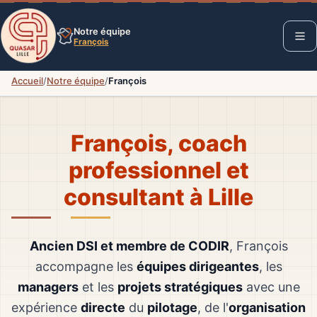
Notre équipe
François
Accueil
/
Notre équipe
/
François
François, coach
professionnel et
consultant à Lille
Ancien DSI et membre de CODIR
, François
accompagne les
équipes dirigeantes
, les
managers
et les
projets stratégiques
avec une
expérience
directe
du
pilotage
, de l'
organisation